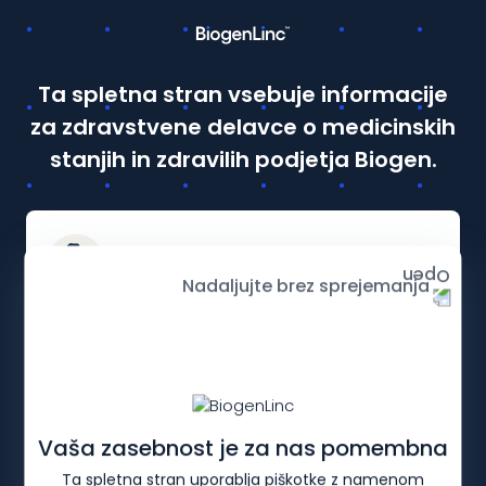
Ta spletna stran vsebuje informacije
za zdravstvene delavce o medicinskih
stanjih in zdravilih podjetja Biogen.
Da, sem zdravstveni delavec
Nadaljujte brez sprejemanja
DOMOV
MULTIPLA SKLEROZA
Stroški bolezni
Nadaljujte kot del splošne javnosti
Vaša zasebnost je za nas pomembna
Kaj je multipla skleroza?
Diagnoza in zdravljenje
Spreml
Ta spletna stran uporablja piškotke z namenom