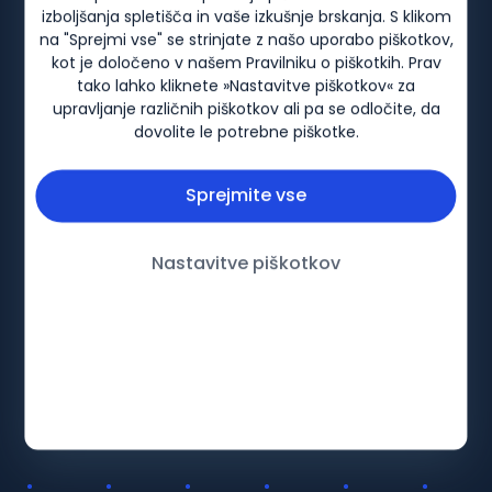
izboljšanja spletišča in vaše izkušnje brskanja. S klikom
na "Sprejmi vse" se strinjate z našo uporabo piškotkov,
kot je določeno v našem
Pravilniku o piškotkih
. Prav
tako lahko kliknete »Nastavitve piškotkov« za
Biogen-126387, Januar 2026
upravljanje različnih piškotkov ali pa se odločite, da
dovolite le potrebne piškotke.
Sprejmite vse
Nastavitve piškotkov
Terapevtska področja
Informacija
Multipla skleroza
Kontakt
Spinalna mišična atrofija
Politika varstva zasebnosti
Podobna biološka zdravila
Pogoji uporabe
Kontakti